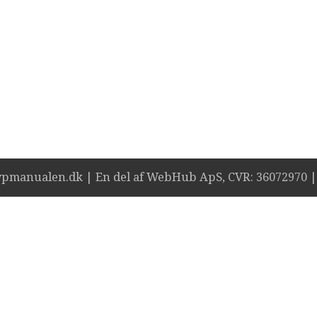
wpmanualen.dk | En del af WebHub ApS, CVR: 36072970 