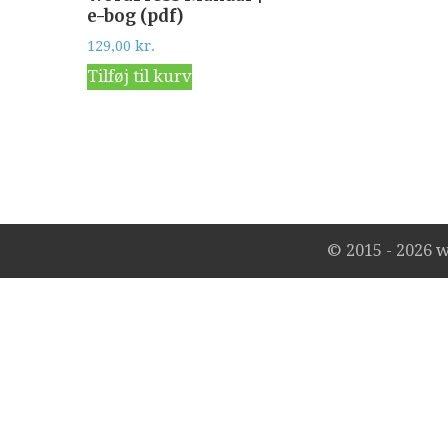
e-bog (pdf)
129,00
kr.
Tilføj til kurv
© 2015 -
2026 