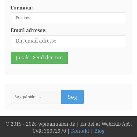
Fornavn:
Email adresse:
© 2015 -
2026 wpmanualen.dk | En del af WebHub ApS,
CVR: 36072970 |
Kontakt
|
Blog