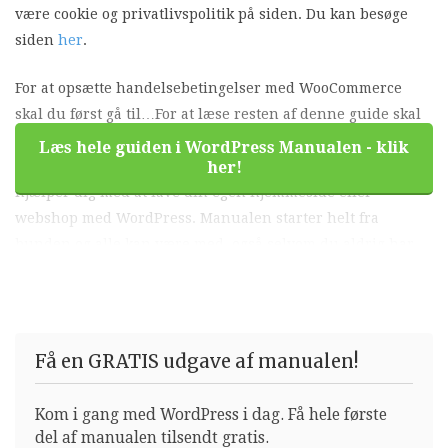
være cookie og privatlivspolitik på siden. Du kan besøge
siden
her
.
For at opsætte handelsebetingelser med WooCommerce
skal du først gå til…For at læse resten af denne guide skal
du købe WordPress Manualen som e-bog. WordPress
Læs hele guiden i WordPress Manualen - klik
Manualen er en bog om WordPress for begyndere, som
her!
hjælper dig med at lave din egen hjemmeside eller
webshop med WordPress. Manualen starter helt fra
bunden og alle kan være med, også selvom du aldrig har
arbejdet med hjemmesider før. Køb manualen i dag og kom
godt fra start med din egen hjemmeside eller webshop.
Få en GRATIS udgave af manualen!
Kom i gang med WordPress i dag. Få hele første
del af manualen tilsendt gratis.