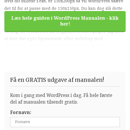
Hvis dit billede f.eks. er 150x200px så vil WordPress skære
det til for at passe med de 150x150px. Du kan dog slå dette
fra,…For at læse resten af denne guide skal du købe
Læs hele guiden i WordPress Manualen - klik
WordPress Manualen som e-bog. WordPress Manualen er
her!
en bog om WordPress for begyndere, som hjælper dig med
at lave din egen hjemmeside eller webshop med
WordPress. Manualen starter helt fra bunden og alle kan
være med, også selvom du aldrig har arbejdet med
hjemmesider før. Køb manualen i dag og kom godt fra start
med din egen hjemmeside eller webshop.
Få en GRATIS udgave af manualen!
Kom i gang med WordPress i dag. Få hele første
del af manualen tilsendt gratis.
Fornavn: