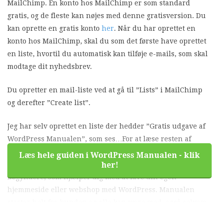
MailChimp. En konto hos MailChimp er som standard
gratis, og de fleste kan nøjes med denne gratisversion. Du
kan oprette en gratis konto
her
. Når du har oprettet en
konto hos MailChimp, skal du som det første have oprettet
en liste, hvortil du automatisk kan tilføje e-mails, som skal
modtage dit nyhedsbrev.
Du opretter en mail-liste ved at gå til ”Lists” i MailChimp
og derefter ”Create list”.
Jeg har selv oprettet en liste der hedder ”Gratis udgave af
WordPress Manualen”, som ses…For at læse resten af
denne guide skal du købe WordPress Manualen som e-bog.
Læs hele guiden i WordPress Manualen - klik
WordPress Manualen er en bog om WordPress for
her!
begyndere, som hjælper dig med at lave din egen
hjemmeside eller webshop med WordPress. Manualen
starter helt fra bunden og alle kan være med, også selvom
du aldrig har arbejdet med hjemmesider før. Køb