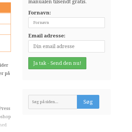
manualen tilsendt gratis.
Fornavn:
Email adresse:
ider
er på
Press
bshop
med