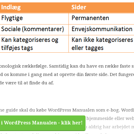
ronologisk rækkefølge. Samtidig kan du have en række faste s
d os komme i gang med at oprette din første side. Det funger
være til at finde du af.
denne guide skal du købe WordPress Manualen som e-bog. Word
 som hjælper dig med at lave din egen hjemmeside eller we
 i WordPress Manualen - klik her!
n og alle kan være med, også selvom du aldrig har arbejdet 