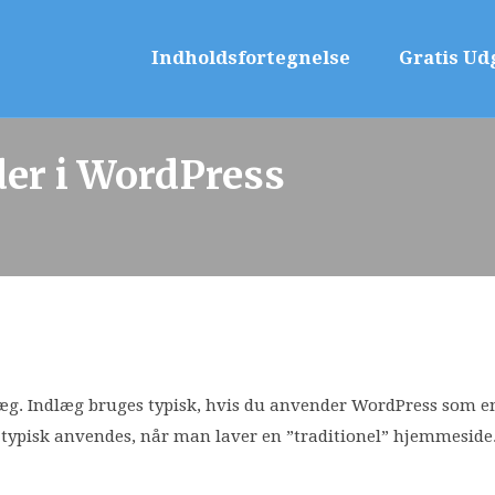
Indholdsfortegnelse
Gratis Ud
der i WordPress
æg. Indlæg bruges typisk, hvis du anvender WordPress som en
som typisk anvendes, når man laver en ”traditionel” hjemmeside