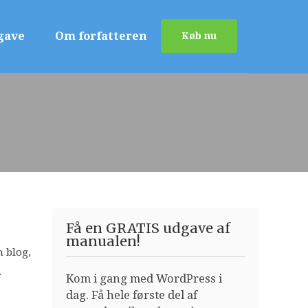
gave
Om forfatteren
Køb nu
Få en GRATIS udgave af
manualen!
 blog,
.
Kom i gang med WordPress i
dag. Få hele første del af