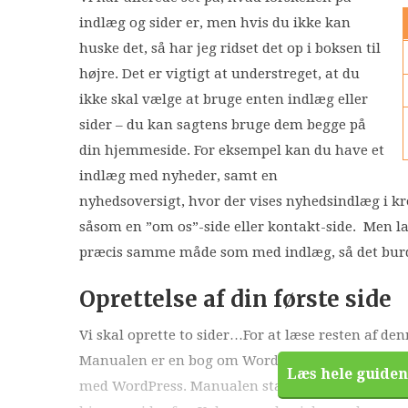
indlæg og sider er, men hvis du ikke kan
huske det, så har jeg ridset det op i boksen til
højre. Det er vigtigt at understreget, at du
ikke skal vælge at bruge enten indlæg eller
sider – du kan sagtens bruge dem begge på
din hjemmeside. For eksempel kan du have et
indlæg med nyheder, samt en
nyhedsoversigt, hvor der vises nyhedsindlæg i k
såsom en ”om os”-side eller kontakt-side. Men la
præcis samme måde som med indlæg, så det burde 
Oprettelse af din første side
Vi skal oprette to sider…For at læse resten af 
Manualen er en bog om WordPress for begyndere,
Læs hele guiden
med WordPress. Manualen starter helt fra bunde