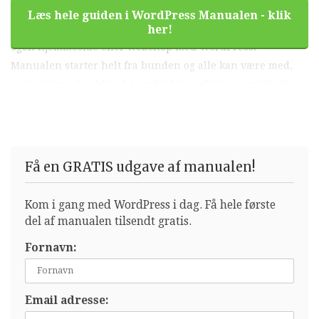
Manualen som e-bog. WordPress Manualen er en bog om
Læs hele guiden i WordPress Manualen - klik
WordPress for begyndere, som hjælper dig med at lave din
her!
egen hjemmeside eller webshop med WordPress.
Manualen starter helt fra bunden og alle kan være med,
også selvom du aldrig har arbejdet med hjemmesider før.
Køb manualen i dag og kom godt fra start med din egen
hjemmeside eller webshop.
Få en GRATIS udgave af manualen!
Kom i gang med WordPress i dag. Få hele første
del af manualen tilsendt gratis.
Fornavn:
Email adresse: