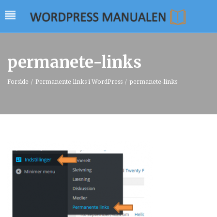
permanete-links
Forside
/
Permanente links i WordPress
/
permanete-links